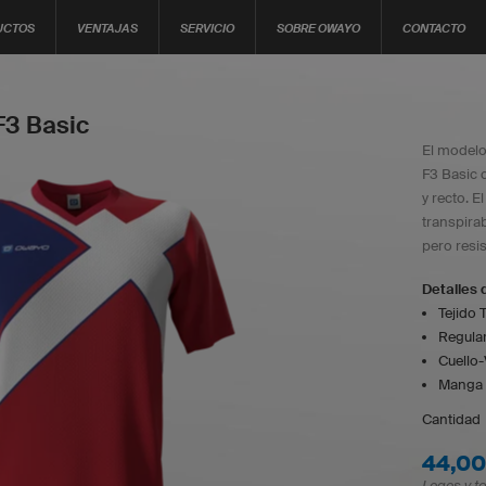
UCTOS
VENTAJAS
SERVICIO
SOBRE OWAYO
CONTACTO
3 Basic
El modelo
F3 Basic 
y recto. E
transpirab
pero resis
Detalles 
Tejido T
Regular
Cuello-
Manga 
Cantidad
44,00
Logos y te