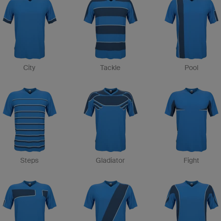
City
Tackle
Pool
Steps
Gladiator
Fight