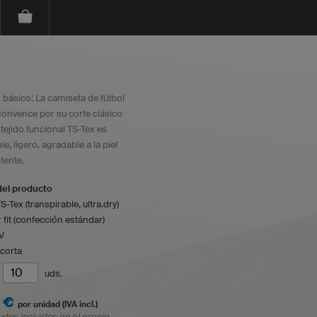
 básico: La camiseta de fútbol
convence por su corte clásico
l tejido funcional TS-Tex es
le, ligero, agradable a la piel
tente.
del producto
S-Tex (transpirable, ultra.dry)
 fit (confección estándar)
V
corta
uds.
 €
por unidad (IVA incl.)
xtos incluidos en el precio