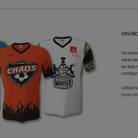
DISEÑO
Ya tiene
parte de
se deja 
configu
Utilíza 
especial