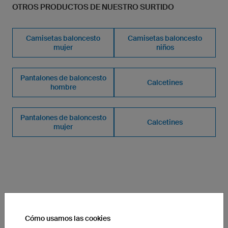
OTROS PRODUCTOS DE NUESTRO SURTIDO
Camisetas baloncesto
Camisetas baloncesto
mujer
niños
Pantalones de baloncesto
Calcetines
hombre
Pantalones de baloncesto
Calcetines
mujer
ASÍ FUNCIONA EL CONFIGURADOR
Cómo usamos las cookies