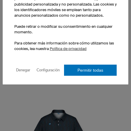
publicidad personalizada y no personalizada. Las cookies y
los identificadores móviles se emplean tanto para
anuncios personalizados como no personalizados.
Puede retirar o modificar su consentimiento en cualquier
Polo Classic Mujer
momento.
Cuello de polo clásico
Corte entallado
Para obtener más información sobre cómo utilizamos las
cookies, lea nuestra
Política de privacidad
Impresión aparte
1 unidad: 13,90 € cada unidad
10 uds.: 11,90 € cada unidad
Permitir todas
Denegar
Configuración
50 uds.: 9,90 € cada unidad