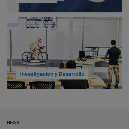
En owayo puedes diseñar tu propia equipación al
100%, sin límites. Logos multicolor, escudos e
incluso fotos son posibles - todo incluido en el precio
base.
[... más información]
Investigación y Desarrollo
En el ajuste de nuestras prendas no nos
conformamos con cualquier resultado. Cada
producto es desarrollado en un proceso complejo
NEWS
para ofrecer el mejor rendimiento a nuestros