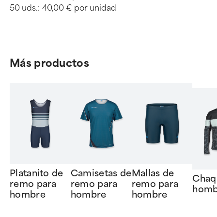
50 uds.:
40,00 € por unidad
Más productos
Platanito de
Camisetas de
Mallas de
Chaq
remo para
remo para
remo para
homb
hombre
hombre
hombre
Item