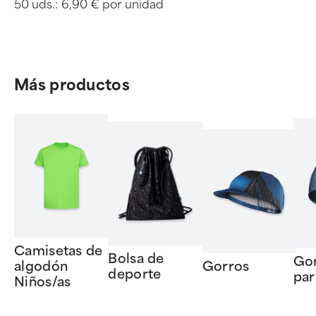
50 uds.:
6,90 € por unidad
Más productos
Camisetas de
Bolsa de
Go
algodón
Gorros
deporte
par
Niños/as
Item
1