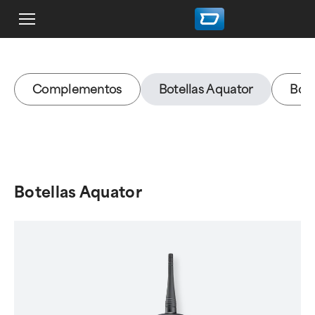
Complementos
Botellas Aquator
Bols
Botellas Aquator