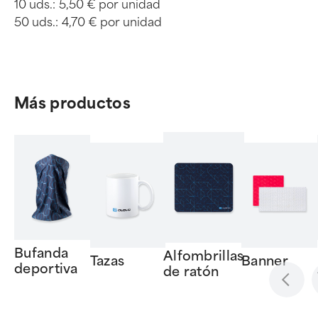
10 uds.:
5,50 € por unidad
50 uds.:
4,70 € por unidad
Más productos
Bufanda
Alfombrillas
Tazas
Banner
deportiva
de ratón
Item
1