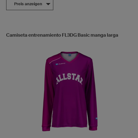
Preis anzeigen
Camiseta entrenamiento FL3DG Basic manga larga