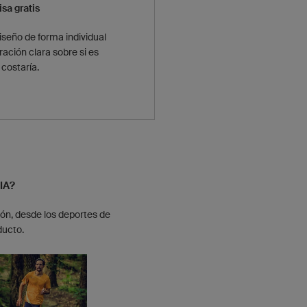
isa gratis
seño de forma individual
ación clara sobre si es
 costaría.
IA?
ón, desde los deportes de
ducto.