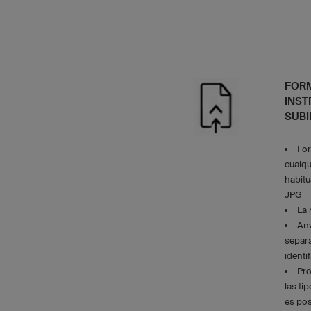
FORM
INST
SUBI
For
cualq
habit
JPG
La 
Anv
separ
identi
Pro
las ti
es pos