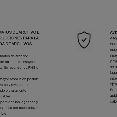
ATOS DE ARCHIVO E
AVI
RUCCIONES PARA LA
Ase
DA DE ARCHIVOS
los 
nece
imá
matos de archivo:
y m
uier formato de imagen
se p
ual. Se recomienda PNG o
lega
imág
mayor resolución posible
ejem
erso y reverso por
Barc
ado o claramente
adid
ficables
cab
porcione los logotipos y
pografías por separado, si
ible