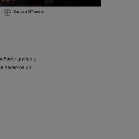
Envíos a 167 países
eñador gráfico y
 te hacemos un