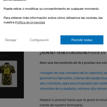
productos
Puede retirar o modificar su consentimiento en cualquier momento.
Para obtener más información sobre cómo utilizamos las cookies, lea
nuestra
Política de privacidad
Permitir todas
Denegar
Configuración
¿AÚN NO TIENES UN DISEÑO? ESTE ES
Abre una herramienta de IA y prueba con esta
>Imagen de una camiseta de [tu deporte], par
geométrico llamativo, colores del equipo [tus 
alto contraste, apta para impresión por sub
«[nombre de tu equipo]», número «[tu númer
Adapta tu prompt hasta que te guste el resul
través de nuestro formulario.