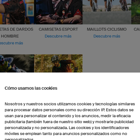
ETAS DE DARDOS
CAMISETAS ESPORT
MAILLOTS CICLISMO
CA
HOMBRE
Descubre más
Descubre más
escubre más
Cómo usamos las cookies
Nosotros y nuestros socios utilizamos cookies y tecnologías similares
CAMISETAS
CAMISETAS MTB
para procesar datos personales como su dirección IP. Estos datos se
OTOCROSS
Descubre más
usan para personalizar el contenido y los anuncios, medir la eficacia
escubre más
publicitaria (también fuera de nuestro sitio web) y mostrarle publicidad
personalizada y no personalizada. Las cookies y los identificadores
móviles se emplean tanto para anuncios personalizados como no
Descubre todos los
personalizados.