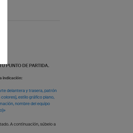
 TU PUNTO DE PARTIDA.
 indicación:
te delantera y trasera, patrón
colores], estilo gráfico plano,
limación, nombre del equipo
o]»
tado. A continuación, súbelo a