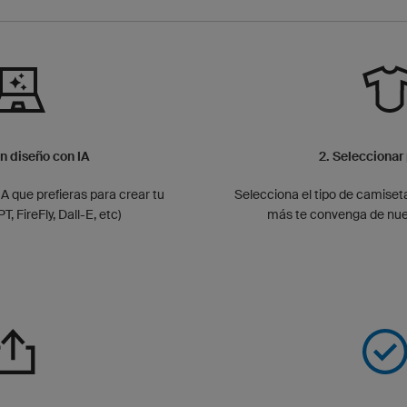
un diseño con IA
2. Seleccionar
IA que prefieras para crear tu
Selecciona el tipo de camiseta
, FireFly, Dall-E, etc)
más te convenga de nue