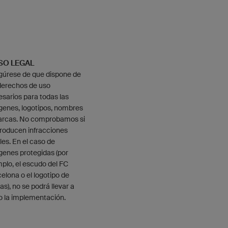
SO LEGAL
gúrese de que dispone de
derechos de uso
sarios para todas las
genes, logotipos, nombres
arcas. No comprobamos si
roducen infracciones
les. En el caso de
enes protegidas (por
plo, el escudo del FC
elona o el logotipo de
as), no se podrá llevar a
o la implementación.