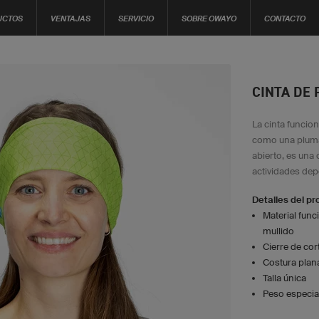
UCTOS
VENTAJAS
SERVICIO
SOBRE OWAYO
CONTACTO
CINTA DE 
La cinta funcion
como una pluma 
abierto, es una 
actividades dep
Detalles del p
Material func
mullido
Cierre de cor
Costura plan
Talla única
Peso especia