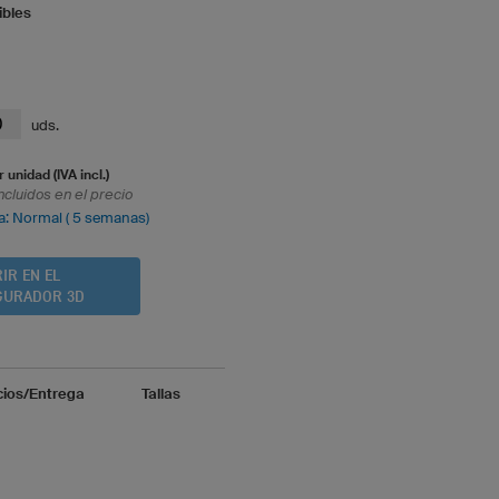
ibles
uds.
r unidad (IVA incl.)
ncluidos en el precio
a: Normal ( 5 semanas)
IR EN EL
GURADOR 3D
cios/Entrega
Tallas