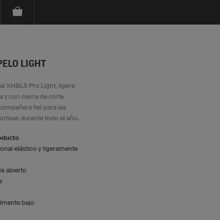
PELO LIGHT
al XHBL5 Pro Light, ligera
y con cierre de corte
compañera fiel para las
ortivas durante todo el año.
roducto
ional elástico y ligeramente
te abierto
a
lmente bajo