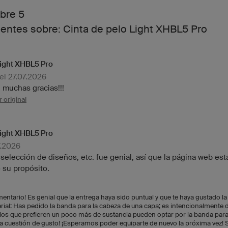
bre 5
ientes sobre: Cinta de pelo Light XHBL5 Pro
Light XHBL5 Pro
el 27.07.2026
 muchas gracias!!!
 original
Light XHBL5 Pro
7.2026
selección de diseños, etc. fue genial, así que la página web est
 su propósito.
omentario! Es genial que la entrega haya sido puntual y que te haya gustado l
erial: Has pedido la banda para la cabeza de una capa; es intencionalmente
ellos que prefieren un poco más de sustancia pueden optar por la banda para
 una cuestión de gusto! ¡Esperamos poder equiparte de nuevo la próxima vez!