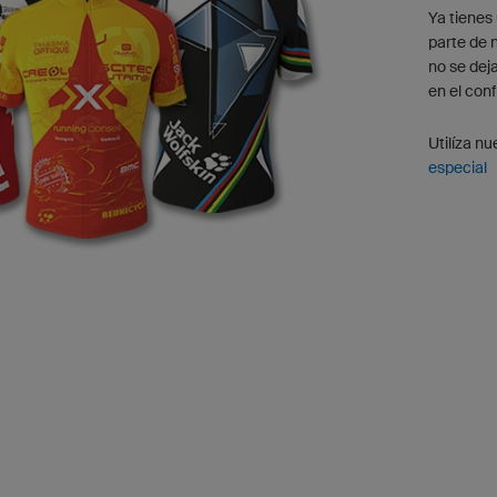
Ya tienes
parte de 
no se dej
en el con
Utilíza n
especial