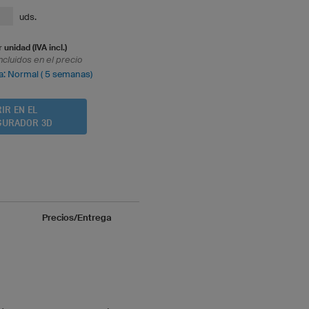
uds.
 unidad (IVA incl.)
ncluidos en el precio
a: Normal ( 5 semanas)
IR EN EL
GURADOR 3D
Precios/Entrega