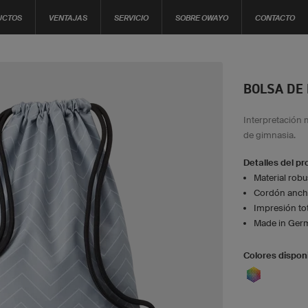
UCTOS
VENTAJAS
SERVICIO
SOBRE OWAYO
CONTACTO
BOLSA DE
Interpretación 
de gimnasia.
Detalles del p
Material robu
Cordón ancho
Impresión tot
Made in Ger
Colores dispon