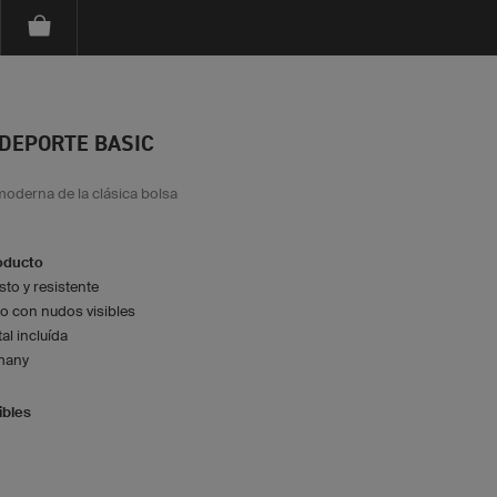
 DEPORTE BASIC
moderna de la clásica bolsa
roducto
sto y resistente
 con nudos visibles
al incluída
many
ibles