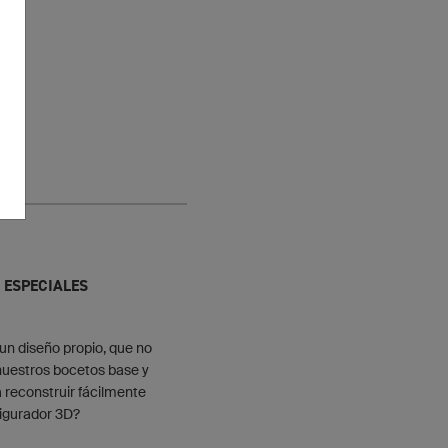
 ESPECIALES
 un diseño propio, que no
nuestros bocetos base y
a reconstruir fácilmente
figurador 3D?