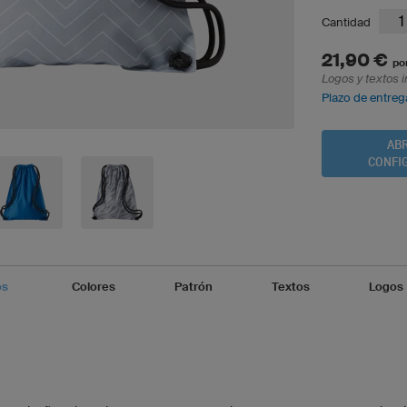
Cantidad
21,90 €
por
Logos y textos i
Plazo de entreg
ABR
CONFI
os
Colores
Patrón
Textos
Logos