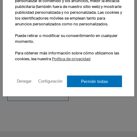
10 uds.: 55,00 € cada unidad
personalizar el contenido y los anuncios, medir la eficacia
publicitaria (también fuera de nuestro sitio web) y mostrarle
50 uds.: 40,00 € cada unidad
publicidad personalizada y no personalizada. Las cookies y
los identificadores móviles se emplean tanto para
anuncios personalizados como no personalizados.
Puede retirar o modificar su consentimiento en cualquier
momento.
OTROS PRODUCTOS DE NUESTRO SURTIDO
Para obtener más información sobre cómo utilizamos las
cookies, lea nuestra
Política de privacidad
Camisetas de Dardos
Personalizar camisetas de
Mujer
Dardos
Permitir todas
Denegar
Configuración
Camisetas de Dardos
niños/as