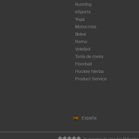
Running
eSports
Yoga
Motocross
Bolos
Remo
Voleibol
Tenis de mesa
Floorball
Hockey hierba
Product Service
España
Camisetas de algodón Niños/as h