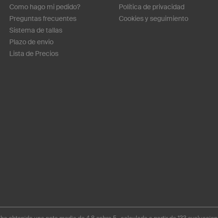
Como hago mi pedido?
Política de privacidad
Preguntas frecuentes
Cookies y seguimiento
Sistema de tallas
Plazo de envio
Lista de Precios
a obtenido una nota media de 4.8 sobre 5 , calculada a partir de 133 evaluacion