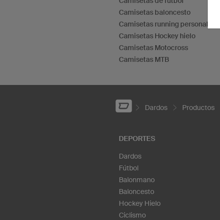
Camisetas de fútbol
Camisetas baloncesto
Camisetas running personaliza
Camisetas Hockey hielo
Camisetas Motocross
Camisetas MTB
Dardos
Productos
DEPORTES
Dardos
Fútbol
Balonmano
Baloncesto
Hockey Hielo
Ciclismo