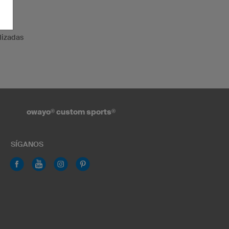
lizadas
owayo
®
custom sports
®
SÍGANOS