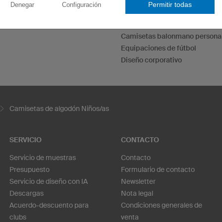
Camisetas de Dardos
Permitir todas
Denegar
Configuración
Camisetas personalizadas
das
Diseña tus sudaderas
Camisetas balonmano persona
Equipaciones de fútbol
Diseño corporativo
Camisetas de algodón Niños/as
SERVICIO
CONTACTO
Servicio de muestras
Contacto
Presupuesto
Formulario de contacto
Servicio de diseño con IA
Newsletter
Descargas
Nota legal
Acuerdo-descuento para
Condiciones generales de
clubs
venta