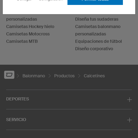
Camisetas baloncesto
Camisetas
Camisetas running
personalizadas
personalizadas
Diseña tus sudaderas
Camisetas Hockey hielo
Camisetas balonmano
Camisetas Motocross
personalizadas
Camisetas MTB
Equipaciones de fútbol
Diseño corporativo
Balonmano
Productos
Calcetines
DEPORTES
SERVICIO