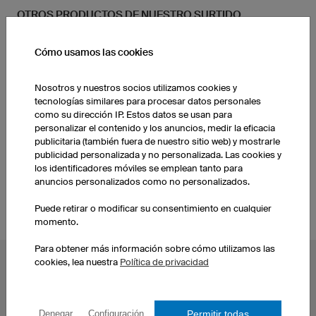
OTROS PRODUCTOS DE NUESTRO SURTIDO
Cómo usamos las cookies
Pantalones balonmano
Pantalones balonmano
niños/as
hombre
Nosotros y nuestros socios utilizamos cookies y
tecnologías similares para procesar datos personales
[seolink_hbtrikotsuebersicht]
Calcetines
como su dirección IP. Estos datos se usan para
personalizar el contenido y los anuncios, medir la eficacia
publicitaria (también fuera de nuestro sitio web) y mostrarle
publicidad personalizada y no personalizada. Las cookies y
Camisetas blanomano niño
los identificadores móviles se emplean tanto para
anuncios personalizados como no personalizados.
Puede retirar o modificar su consentimiento en cualquier
momento.
Para obtener más información sobre cómo utilizamos las
cookies, lea nuestra
Política de privacidad
TEMAS POPULARES
Maillots ciclismo
Camisetas eSport
Camisetas de fútbol
Camisetas de Dardos
Permitir todas
Denegar
Configuración