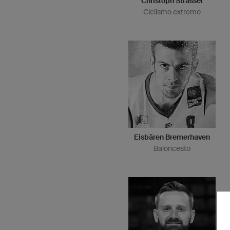
Christoph Strasser
Ciclismo extremo
Eisbären Bremerhaven
Baloncesto