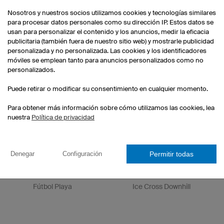
Nosotros y nuestros socios utilizamos cookies y tecnologías similares
para procesar datos personales como su dirección IP. Estos datos se
usan para personalizar el contenido y los anuncios, medir la eficacia
publicitaria (también fuera de nuestro sitio web) y mostrarle publicidad
Niners Chemnitz
Nicole Reist
personalizada y no personalizada. Las cookies y los identificadores
Baloncesto
Ciclismo extremo
móviles se emplean tanto para anuncios personalizados como no
personalizados.
Puede retirar o modificar su consentimiento en cualquier momento.
Para obtener más información sobre cómo utilizamos las cookies, lea
nuestra
Política de privacidad
Permitir todas
Denegar
Configuración
Bavarian Beach Bazis
Kevin Sciboz
Fútbol Playa
Ice Cross Downhill