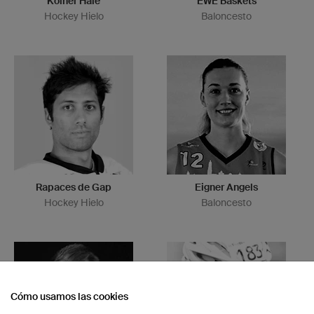
Kölner Haie
EWE Baskets
Hockey Hielo
Baloncesto
Rapaces de Gap
Eigner Angels
Hockey Hielo
Baloncesto
Cómo usamos las cookies