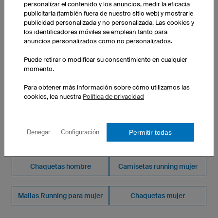
personalizar el contenido y los anuncios, medir la eficacia
publicitaria (también fuera de nuestro sitio web) y mostrarle
1 unidad: 7,90 € cada unidad
publicidad personalizada y no personalizada. Las cookies y
10 uds.: 7,20 € cada unidad
los identificadores móviles se emplean tanto para
50 uds.: 4,70 € cada unidad
anuncios personalizados como no personalizados.
Puede retirar o modificar su consentimiento en cualquier
momento.
Para obtener más información sobre cómo utilizamos las
cookies, lea nuestra
Política de privacidad
OTROS PRODUCTOS DE NUESTRO SURTIDO
Camisetas running
Mallas Running para
Permitir todas
Denegar
Configuración
personalizadas
hombre
Chaquetas hombre
Camisetas running mujer
Mallas Running para mujer
Chaquetas mujer