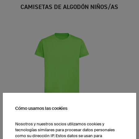
CAMISETAS DE ALGODÓN NIÑOS/AS
Cómo usamos las cookies
Camiseta Classic Niños/as
Nosotros y nuestros socios utilizamos cookies y
Corte clásico para niños/as
tecnologías similares para procesar datos personales
Imprimible en el pecho y la espalda
como su dirección IP. Estos datos se usan para
Disponible en 8 colores