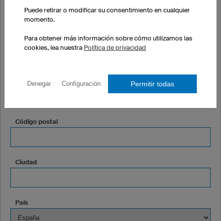
Apellidos
Puede retirar o modificar su consentimiento en cualquier
momento.
Para obtener más información sobre cómo utilizamos las
Club o Empresa (opcional)
cookies, lea nuestra
Política de privacidad
Dirección
Permitir todas
Denegar
Configuración
Código postal
Ciudad
País