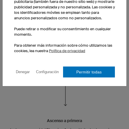
publicitaria (también fuera de nuestro sitio web) y mostrarle
publicidad personalizada y no personalizada. Las cookies y
los identificadores móviles se emplean tanto para
anuncios personalizados como no personalizados.
Puede retirar o modificar su consentimiento en cualquier
momento.
Para obtener más información sobre cómo utilizamos las
cookies, lea nuestra
Política de privacidad
Pedido de reposición
Para el primer cumpleaños del bebé, el equipo les regala una
mini camiseta con el diseño del equipo. Hay que cuidar la
Permitir todas
Denegar
Configuración
cantera!
Ascenso a primera