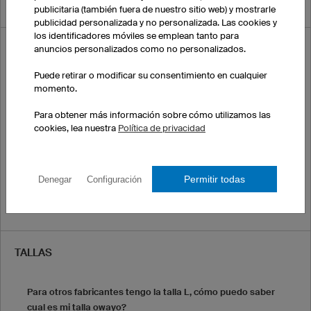
publicitaria (también fuera de nuestro sitio web) y mostrarle
publicidad personalizada y no personalizada. Las cookies y
los identificadores móviles se emplean tanto para
COLORES
anuncios personalizados como no personalizados.
Puede retirar o modificar su consentimiento en cualquier
Puede deslavarse o desgastarse el color de la camiseta?
momento.
Para obtener más información sobre cómo utilizamos las
Cómo son exactamente los colores de la pantalla?
cookies, lea nuestra
Política de privacidad
En qué colores puedo pedir mi equipación?
Permitir todas
Denegar
Configuración
Puedo harmonizar los colores de mis logos y los de mi
equipación?
TALLAS
Para otros fabricantes tengo la talla L, cómo puedo saber
cual es mi talla owayo?