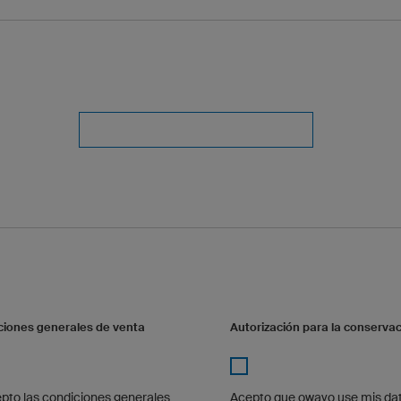
ciones generales de venta
Autorización para la conserva
cepto las condiciones generales
Acepto que owayo use mis dat