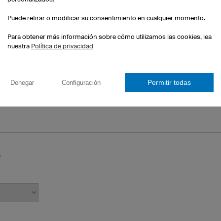
Puede retirar o modificar su consentimiento en cualquier momento.
Número de teléfono
Para obtener más información sobre cómo utilizamos las cookies, lea
nuestra
Política de privacidad
s se cuelen en su carpeta de Spam o
Permitir todas
Denegar
Configuración
amos compruebe esta carpeta
?