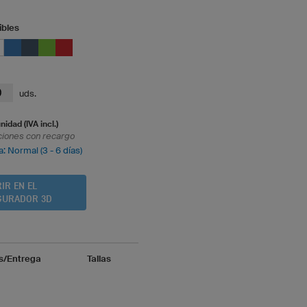
ibles
uds.
nidad (IVA incl.)
ciones con recargo
: Normal (3 - 6 días)
IR EN EL
GURADOR 3D
s/Entrega
Tallas