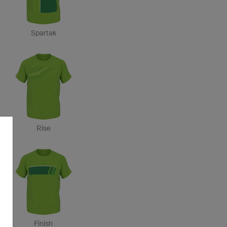
Spartak
Rise
Finish