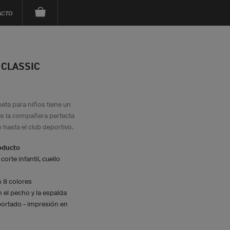
ACTO
 CLASSIC
seta para niños tiene un
 es la compañera perfecta
 hasta el club deportivo.
roducto
orte infantil, cuello
n 8 colores
 el pecho y la espalda
ortado - impresión en