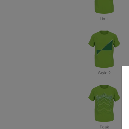
Limit
Style 2
Peak