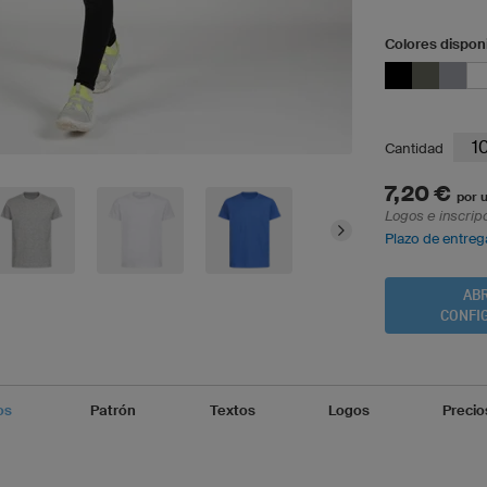
Colores dispon
Cantidad
7,20 €
por u
Logos e inscrip
Plazo de entrega
ABR
CONFI
os
Patrón
Textos
Logos
Precio