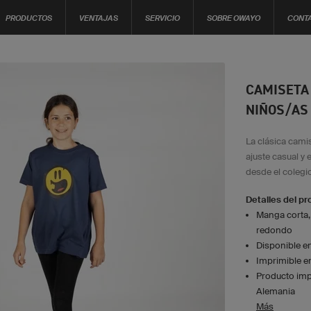
PRODUCTOS
VENTAJAS
SERVICIO
SOBRE OWAYO
CONT
CAMISETA
NIÑOS/AS
La clásica cami
ajuste casual y
desde el colegio
Detalles del p
Manga corta, c
redondo
Disponible e
Imprimible en
Producto imp
Alemania
Más