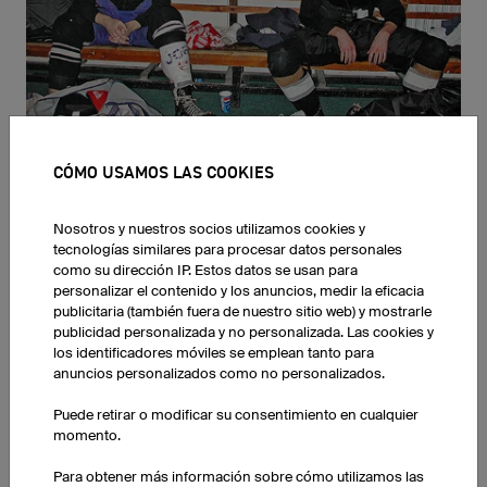
CÓMO USAMOS LAS COOKIES
HISTORIA
Nosotros y nuestros socios utilizamos cookies y
Fundado en el año 2001 por tres deportistas, owayo surgió en
tecnologías similares para procesar datos personales
como su dirección IP. Estos datos se usan para
un bar tomando una cerveza. Más de veinte años después
personalizar el contenido y los anuncios, medir la eficacia
trabajamos en una oficina y nave de producción con más de
publicitaria (también fuera de nuestro sitio web) y mostrarle
15.000 m2 y vendemos nuestros productos en 167 paises.
publicidad personalizada y no personalizada. Las cookies y
Pasado tanto tiempo seguimos practicando deporte juntos y
los identificadores móviles se emplean tanto para
tomando la cerveza en el mismo bar.
anuncios personalizados como no personalizados.
Puede retirar o modificar su consentimiento en cualquier
momento.
Para obtener más información sobre cómo utilizamos las