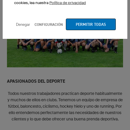
cookies, lea nuestra
Política de privacidad
PERMITIR TODAS
CONFIGURACIÓN
Denegar
APASIONADOS DEL DEPORTE
Todos nuestros trabajadores practican deporte habitualmente
y muchos de ellos en clubs. Tenemos un equipo de empresa de
fútbol, baloncesto, ciclismo, hockey hielo y uno de running. Por
ello entendemos perfectamente las necesidades de nuestros
clientes y lo que debe ofrecer una buena prenda deportiva.