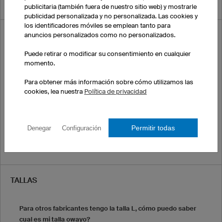
publicitaria (también fuera de nuestro sitio web) y mostrarle
publicidad personalizada y no personalizada. Las cookies y
los identificadores móviles se emplean tanto para
COLORES
anuncios personalizados como no personalizados.
Puede retirar o modificar su consentimiento en cualquier
Puede deslavarse o desgastarse el color de la camiseta?
momento.
Para obtener más información sobre cómo utilizamos las
Cómo son exactamente los colores de la pantalla?
cookies, lea nuestra
Política de privacidad
En qué colores puedo pedir mi equipación?
Permitir todas
Denegar
Configuración
Puedo harmonizar los colores de mis logos y los de mi
equipación?
TALLAS
Para otros fabricantes tengo la talla L, cómo puedo saber
cual es mi talla owayo?