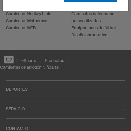
personalizadas
Diseña tus sudaderas
Camisetas Hockey hielo
Camisetas balonmano
Camisetas Motocross
personalizadas
Camisetas MTB
Equipaciones de fútbol
Diseño corporativo
eSports
Productos
Camisetas de algodón Niños/as
DEPORTES
SERVICIO
CONTACTO