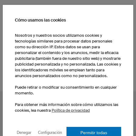
OTROS PRODUCTOS DE NUESTRO SURTIDO
Cómo usamos las cookies
Camisetas mujer
Camisetas eSports hombre
Nosotros y nuestros socios utilizamos cookies y
tecnologías similares para procesar datos personales
como su dirección IP. Estos datos se usan para
Camisetas eSport para
personalizar el contenido y los anuncios, medir la eficacia
niños
publicitaria (también fuera de nuestro sitio web) y mostrarle
publicidad personalizada y no personalizada. Las cookies y
los identificadores móviles se emplean tanto para
anuncios personalizados como no personalizados.
Puede retirar o modificar su consentimiento en cualquier
momento.
TEMAS POPULARES
Para obtener más información sobre cómo utilizamos las
cookies, lea nuestra
Política de privacidad
Maillots ciclismo
Camisetas eSport
Camisetas de fútbol
Camisetas de Dardos
Camisetas baloncesto
Camisetas
Permitir todas
Denegar
Configuración
Camisetas running
personalizadas