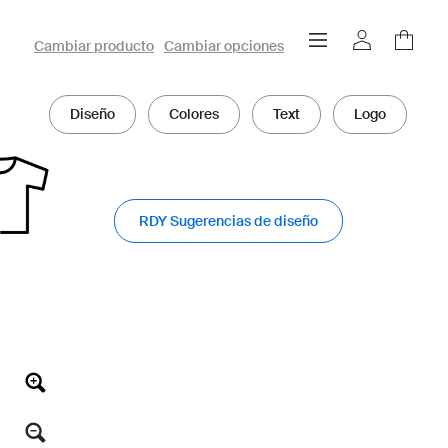
configurador owayo 3D
Cambiar producto
Cambiar opciones
Diseño
Colores
Text
Logo
RDY Sugerencias de diseño